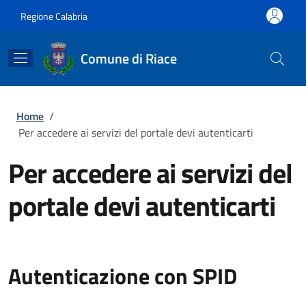
Salta al contenuto principale
Skip to footer content
Regione Calabria
Comune di Riace
Briciole di pane
Home
/
Per accedere ai servizi del portale devi autenticarti
Per accedere ai servizi del
portale devi autenticarti
Autenticazione con SPID