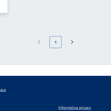
Pagina attuale
1
Pagina precedente
Pagina successiva
iace
Informativa privacy