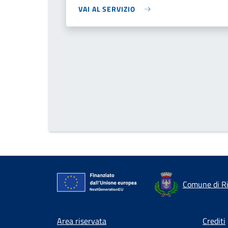
VAI AL SERVIZIO
Comune di R
Footer menu
Area riservata
Crediti