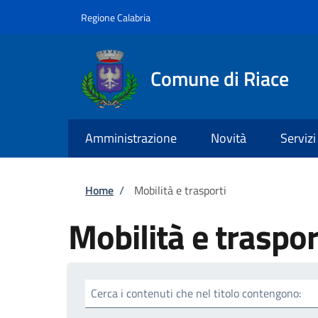
Salta al contenuto principale
Skip to footer content
Regione Calabria
Comune di Riace
Amministrazione
Novità
Servizi
Briciole di pane
Home
/
Mobilità e trasporti
Mobilità e traspor
Cerca i contenuti che nel titolo contengono: