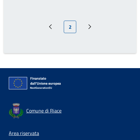
Pagina attuale
2
Pagina precedente
Pagina successiva
Comune di Riace
Footer menu
Area riservata