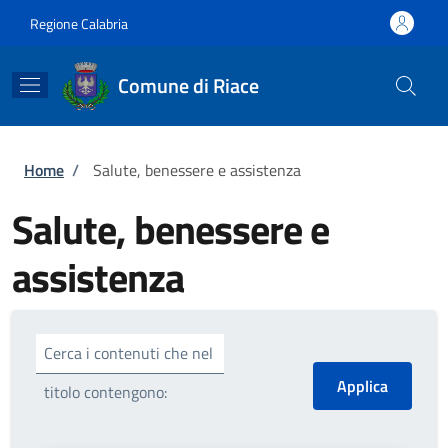
Salta al contenuto principale
Skip to footer content
Regione Calabria
Comune di Riace
Briciole di pane
Home
/
Salute, benessere e assistenza
Salute, benessere e
assistenza
Cerca i contenuti che nel
titolo contengono: