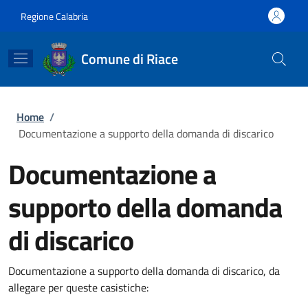
Salta al contenuto principale
Skip to footer content
Regione Calabria
Comune di Riace
Briciole di pane
Home
/
Documentazione a supporto della domanda di discarico
Documentazione a
supporto della domanda
di discarico
Documentazione a supporto della domanda di discarico, da
allegare per queste casistiche: