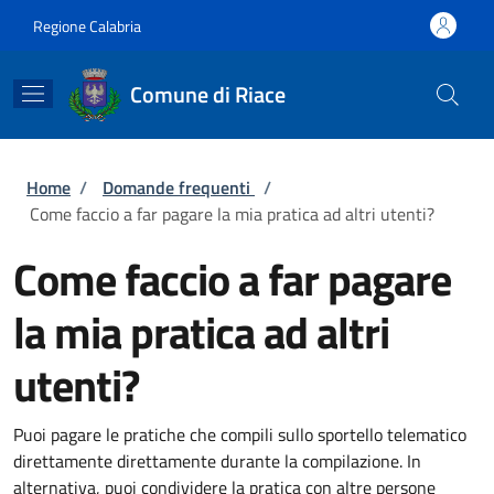
Salta al contenuto principale
Skip to footer content
Regione Calabria
Comune di Riace
Briciole di pane
Home
/
Domande frequenti
/
Come faccio a far pagare la mia pratica ad altri utenti?
Come faccio a far pagare
la mia pratica ad altri
utenti?
Puoi pagare le pratiche che compili sullo sportello telematico
direttamente direttamente durante la compilazione. In
alternativa, puoi condividere la pratica con altre persone