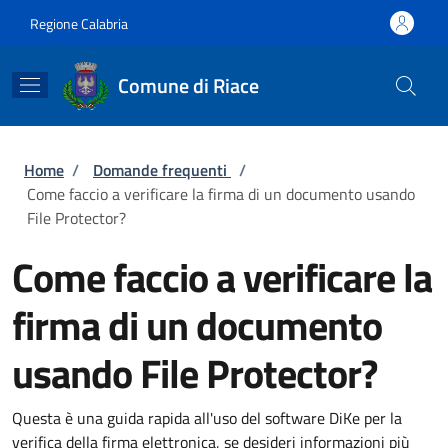
Salta al contenuto principale
Skip to footer content
Regione Calabria
Comune di Riace
Briciole di pane
Home
/
Domande frequenti
/
Come faccio a verificare la firma di un documento usando
File Protector?
Come faccio a verificare la
firma di un documento
usando File Protector?
Questa è una guida rapida all'uso del software DiKe per la
verifica della firma elettronica, se desideri informazioni più