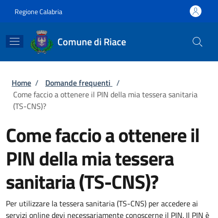
Salta al contenuto principale
Skip to footer content
Regione Calabria
Comune di Riace
Briciole di pane
Home
/
Domande frequenti
/
Come faccio a ottenere il PIN della mia tessera sanitaria
(TS-CNS)?
Come faccio a ottenere il
PIN della mia tessera
sanitaria (TS-CNS)?
Per utilizzare la tessera sanitaria (TS-CNS) per accedere ai
servizi online devi necessariamente conoscerne il PIN. Il PIN è