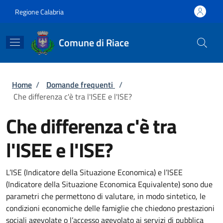
Salta al contenuto principale
Skip to footer content
Regione Calabria
Comune di Riace
Briciole di pane
Home
/
Domande frequenti
/
Che differenza c'è tra l'ISEE e l'ISE?
Che differenza c'è tra
l'ISEE e l'ISE?
L’ISE (Indicatore della Situazione Economica) e l’ISEE
(Indicatore della Situazione Economica Equivalente) sono due
parametri che permettono di valutare, in modo sintetico, le
condizioni economiche delle famiglie che chiedono prestazioni
sociali agevolate o l’accesso agevolato ai servizi di pubblica